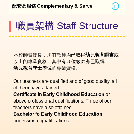
配套及服務 Complementary & Serve
職員架構 Staff Structure
本校師資優良，所有教師均已取得
幼兒教育證書
或
以上的專業資格。其中有 3 位教師亦已取得
幼兒教育學士學位
的專業資格。
Our teachers are qualified and of good quality, all
of them have attained
Certificate in Early Childhood Education
or
above professional qualifications. Three of our
teachers have also attained
Bachelor fo Early Childhood Education
professional qualifications.