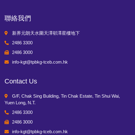
聯絡我們
新界元朗天水圍天澤邨澤星樓地下
2486 3300
2486 3000
info-kgt@tpbkg-tceb.com.hk
Contact Us
G/F, Chak Sing Building, Tin Chak Estate, Tin Shui Wai,
Yuen Long, N.T.
2486 3300
2486 3000
info-kgt@tpbkg-tceb.com.hk