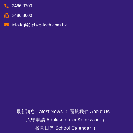
2486 3300
2486 3000
info-kgt@tpbkg-tceb.com.hk
最新消息 Latest News
關於我們 About Us
入學申請 Application for Admission
校園日曆 School Calendar