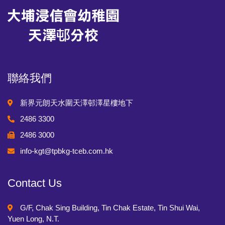
聯絡我們
新界元朗天水圍天澤邨澤星樓地下
2486 3300
2486 3000
info-kgt@tpbkg-tceb.com.hk
Contact Us
G/F, Chak Sing Building, Tin Chak Estate, Tin Shui Wai,
Yuen Long, N.T.