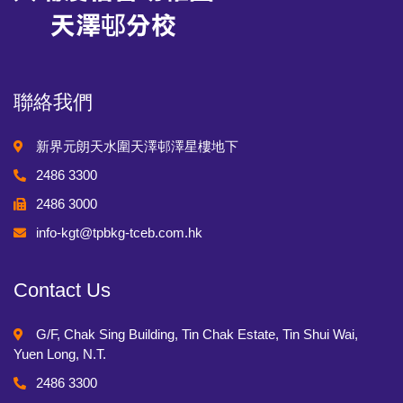
聯絡我們
新界元朗天水圍天澤邨澤星樓地下
2486 3300
2486 3000
info-kgt@tpbkg-tceb.com.hk
Contact Us
G/F, Chak Sing Building, Tin Chak Estate, Tin Shui Wai,
Yuen Long, N.T.
2486 3300