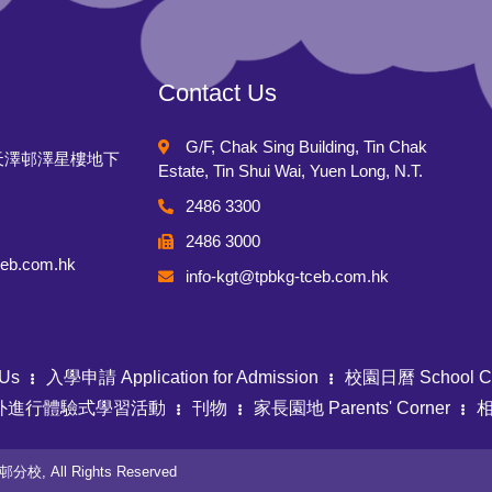
Contact Us
G/F, Chak Sing Building, Tin Chak
天澤邨澤星樓地下
Estate, Tin Shui Wai, Yuen Long, N.T.
2486 3300
2486 3000
ceb.com.hk
info-kgt@tpbkg-tceb.com.hk
Us
入學申請 Application for Admission
校園日曆 School Ca
外進行體驗式學習活動
刊物
家長園地 Parents' Corner
相
校, All Rights Reserved