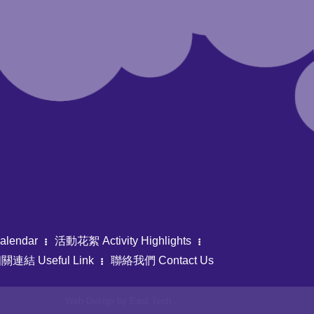
lendar
活動花絮 Activity Highlights
關連結 Useful Link
聯絡我們 Contact Us
Web Design
by
East Tech