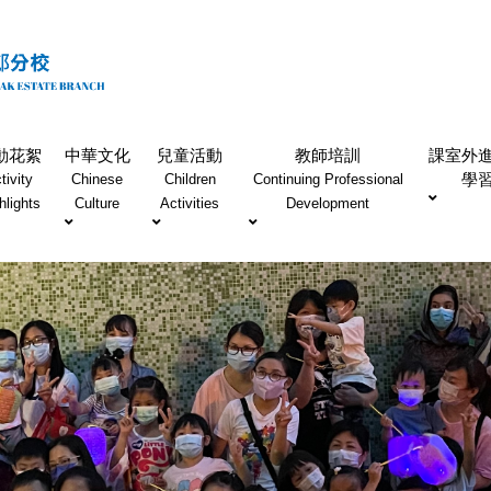
動花絮
中華文化
兒童活動
教師培訓
課室外
學
tivity
Chinese
Children
Continuing Professional
hlights
Culture
Activities
Development