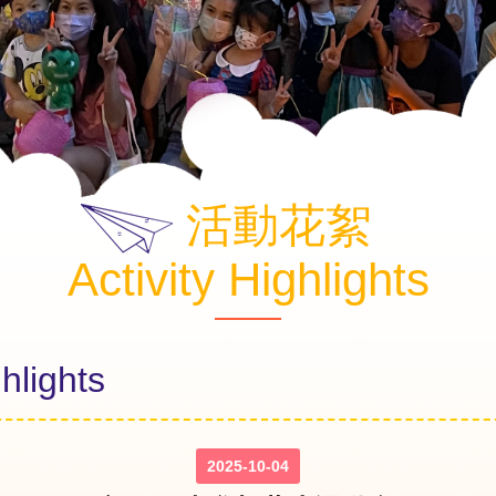
活動花絮
Activity Highlights
lights
2025-10-04