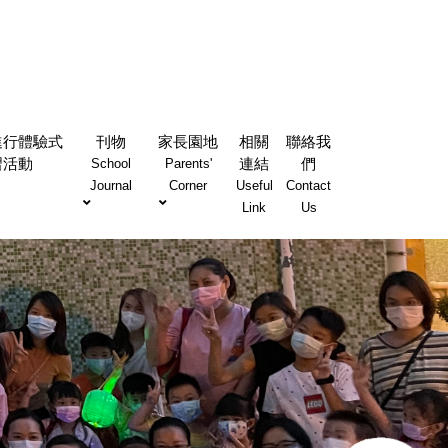
進行體驗式
刊物
家長園地
相關
聯絡我
習活動
連結
們
School
Parents'
Journal
Corner
Useful
Contact
Link
Us